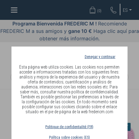
BIENESTAR
ES
(
0
)
BY
BODY
Programa Bienvenida FREDERIC M !
Recomiende
LANGUAGE
FREDERIC M a sus amigos y
gane 10 €
Haga clic aquí para
obtener más información.
COSMÉTICOS
PERFUMES
Denegar y continuar
Esta página web utiliza cookies. Las cookies nos permiten
JOYERÍA
acceder a informaciones tratadas con los siguientes fines:
análisis y mejora de la experiencia del usuario y de nuestra
oferta de contenidos; cuantificación y análisis de
REBAJAS
audiencia; interacciones con las redes sociales etc. Para
saber más, consultar nuestra política de confidencialidad.
También es posible gestionar las preferencias a través de
INSCRIPCIÓN
la configuración de las cookies. En todo momento será
posible configurar sus cookies clicando sobre el enlace
situado en el pie de página de la web fredericm.com
PAÍS
Politique de confidentialité (FR)
DE
Política sobre cookies (ES)