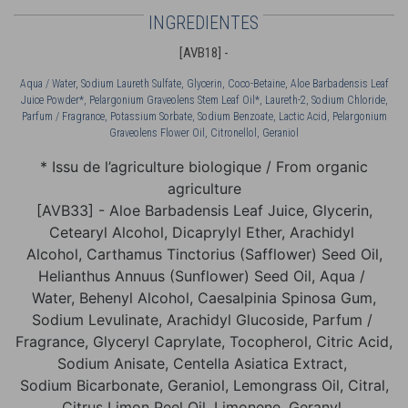
INGREDIENTES
[AVB18] -
Aqua / Water, Sodium Laureth Sulfate, Glycerin, Coco-Betaine, Aloe Barbadensis Leaf
Juice Powder*, Pelargonium Graveolens Stem Leaf Oil*, Laureth-2, Sodium Chloride,
Parfum / Fragrance, Potassium Sorbate, Sodium Benzoate, Lactic Acid, Pelargonium
Graveolens Flower Oil, Citronellol, Geraniol
* Issu de l’agriculture biologique / From organic
agriculture
[AVB33] - Aloe Barbadensis Leaf Juice, Glycerin,
Cetearyl Alcohol, Dicaprylyl Ether, Arachidyl
Alcohol, Carthamus Tinctorius (Safflower) Seed Oil,
Helianthus Annuus (Sunflower) Seed Oil, Aqua /
Water, Behenyl Alcohol, Caesalpinia Spinosa Gum,
Sodium Levulinate, Arachidyl Glucoside, Parfum /
Fragrance, Glyceryl Caprylate, Tocopherol, Citric Acid,
Sodium Anisate, Centella Asiatica Extract,
Sodium Bicarbonate, Geraniol, Lemongrass Oil, Citral,
Citrus Limon Peel Oil, Limonene, Geranyl