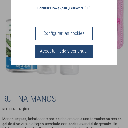
ENTREGA
Политика конфиденциальности (RU)
(FR)
CONEXIÓN
Configurar las cookies
Acceptar todo y continuar
RUTINA MANOS
REFERENCIA : jf006
Manos limpias, hidratadas y protegidas gracias a una formulación rica en
gel de áloe vera biológico asociado con aceite esencial de geranio. Un